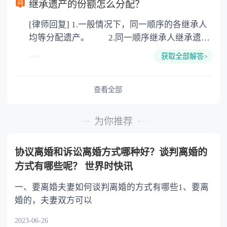
继承遗产的份额怎么分配？
公证。所以，只要合法就具有法律效力，不需要
[律师回复] 1.一般情况下，同一顺序的各继承人
公证。
均等分配遗产。 2.同一顺序继承人继承遗产
的份额，一般应当均等。 3.对生活有特殊困
获取全部解答>
难又缺乏劳动能力的继承人，分配遗产时，应当
予以照顾。 4.对被继承人尽了主要扶养义务
或者与被继承人共同生活的继承人，分配遗产
查看全部
时，可以多分。 5.有扶养能力和有扶养条件
的继承人，不尽扶养义务的，分配遗产时，应当
为你推荐
不分或者少分。 6.继承人协商同意的，也可
以不均等。
协议离婚和诉讼离婚方式哪种好？谈判离婚的
方式有哪些呢？ 世界时快讯
一、要离婚夫妻如何谈判离婚的方式有哪些1、要离
婚的，夫妻双方可以
2023-06-26