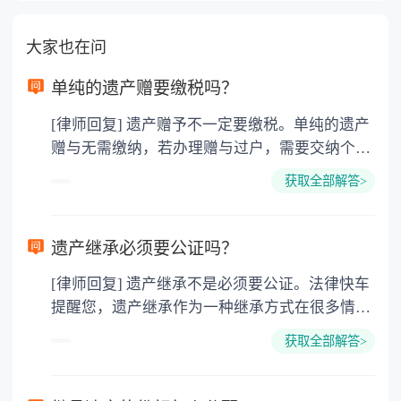
大家也在问
单纯的遗产赠要缴税吗？
[律师回复] 遗产赠予不一定要缴税。单纯的遗产
赠与无需缴纳，若办理赠与过户，需要交纳个人
所得税、契税和公证费。赠与过户是没有增值税
获取全部解答>
的，因为赠与是被认为是无偿受赠的行为，所以
需要受赠人缴纳个人所得税，同时赠与过户也需
要缴纳公证费，具体如下： 1. 公证费：按房
遗产继承必须要公证吗？
价2%缴纳 2. 评估费：按房价0.5%缴纳
[律师回复] 遗产继承不是必须要公证。法律快车
3. 印花税：按房屋评估价的0.05%缴纳 4. 土
提醒您，遗产继承作为一种继承方式在很多情况
地增值税：按房价1%缴纳 5. 房屋产权登记费：
下都是不需要公证的，当然，如果需要公正的也
100元一件。
获取全部解答>
可以到专门的公证机构去办理，相关程序参照法
律依据。公证不是遗产继承的必经程序。但为了
以防对财产继承发生纠纷，可以对遗产继承进行