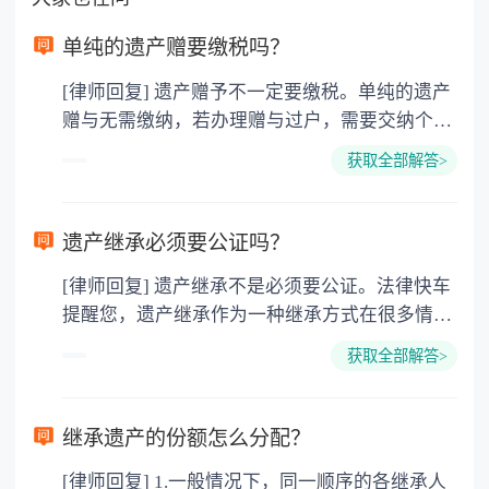
单纯的遗产赠要缴税吗？
[律师回复] 遗产赠予不一定要缴税。单纯的遗产
赠与无需缴纳，若办理赠与过户，需要交纳个人
所得税、契税和公证费。赠与过户是没有增值税
获取全部解答>
的，因为赠与是被认为是无偿受赠的行为，所以
需要受赠人缴纳个人所得税，同时赠与过户也需
要缴纳公证费，具体如下： 1. 公证费：按房
遗产继承必须要公证吗？
价2%缴纳 2. 评估费：按房价0.5%缴纳
[律师回复] 遗产继承不是必须要公证。法律快车
3. 印花税：按房屋评估价的0.05%缴纳 4. 土
提醒您，遗产继承作为一种继承方式在很多情况
地增值税：按房价1%缴纳 5. 房屋产权登记费：
下都是不需要公证的，当然，如果需要公正的也
100元一件。
获取全部解答>
可以到专门的公证机构去办理，相关程序参照法
律依据。公证不是遗产继承的必经程序。但为了
以防对财产继承发生纠纷，可以对遗产继承进行
继承遗产的份额怎么分配？
公证。所以，只要合法就具有法律效力，不需要
[律师回复] 1.一般情况下，同一顺序的各继承人
公证。