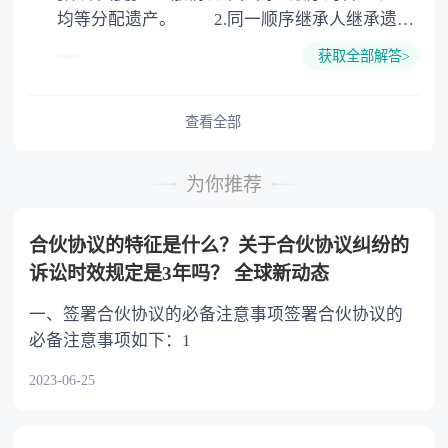
均等分配遗产。 2.同一顺序继承人继承遗产
的份额，一般应当均等。 3.对生活有特殊困
获取全部解答>
难又缺乏劳动能力的继承人，分配遗产时，应当
予以照顾。 4.对被继承人尽了主要扶养义务
或者与被继承人共同生活的继承人，分配遗产
查看全部
时，可以多分。 5.有扶养能力和有扶养条件
的继承人，不尽扶养义务的，分配遗产时，应当
为你推荐
不分或者少分。 6.继承人协商同意的，也可
以不均等。
合伙协议的特征是什么？关于合伙协议纠纷的
诉讼时效规定是3年吗？ 全球新动态
一、签署合伙协议的必备注意事项签署合伙协议的
必备注意事项如下：1
2023-06-25